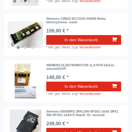
*
inkl. ges. MwSt.
zzgl.
Versandkosten
Siemens CM522 6GT2102-0AB00 Moby
Identsysteme -used-
159,00 € *
In den Warenkorb
*
inkl. ges. MwSt.
zzgl.
Versandkosten
SIEMENS ELEKTR0MOTOR 1LA7070-6AA12 -
unused/OVP-
149,00 € *
In den Warenkorb
*
inkl. ges. MwSt.
zzgl.
Versandkosten
Siemens EM300RS 3RK1300-0FS01-1AA0 3RK1
300-0FS01-1AA0 E-Stand: 02 -unused-
249,00 € *