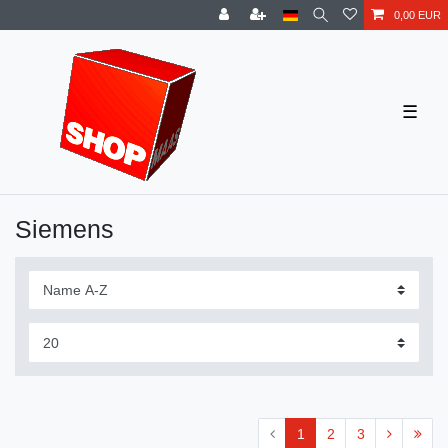
0,00 EUR
☰
Siemens
1
2
3