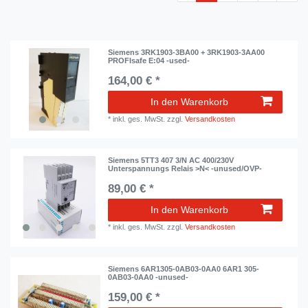
Siemens 3RK1903-3BA00 + 3RK1903-3AA00
PROFIsafe E:04 -used-
164,00 € *
In den Warenkorb
*
inkl. ges. MwSt.
zzgl.
Versandkosten
Siemens 5TT3 407 3/N AC 400/230V
Unterspannungs Relais >N< -unused/OVP-
89,00 € *
In den Warenkorb
*
inkl. ges. MwSt.
zzgl.
Versandkosten
Siemens 6AR1305-0AB03-0AA0 6AR1 305-
0AB03-0AA0 -unused-
159,00 € *