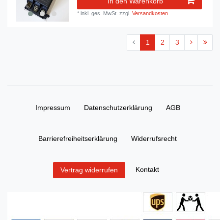
In den Warenkorb
*
inkl. ges. MwSt.
zzgl.
Versandkosten
1
2
3
Impressum
Daten­schutz­erklärung
AGB
Barrierefreiheitserklärung
Widerrufs­recht
Kontakt
Vertrag widerrufen