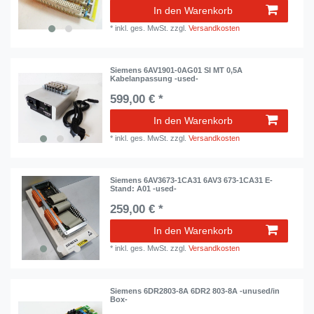
In den Warenkorb
*
inkl. ges. MwSt.
zzgl.
Versandkosten
Siemens 6AV1901-0AG01 SI MT 0,5A
Kabelanpassung -used-
599,00 € *
In den Warenkorb
*
inkl. ges. MwSt.
zzgl.
Versandkosten
Siemens 6AV3673-1CA31 6AV3 673-1CA31 E-
Stand: A01 -used-
259,00 € *
In den Warenkorb
*
inkl. ges. MwSt.
zzgl.
Versandkosten
Siemens 6DR2803-8A 6DR2 803-8A -unused/in
Box-