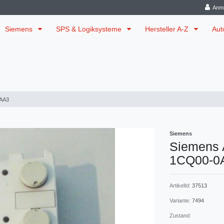
Anm
Siemens
SPS & Logiksysteme
Hersteller A-Z
Aut
0AA3
Siemens
Siemens 
1CQ00-0
ArtikelId:
37513
Variante:
7494
Zustand: