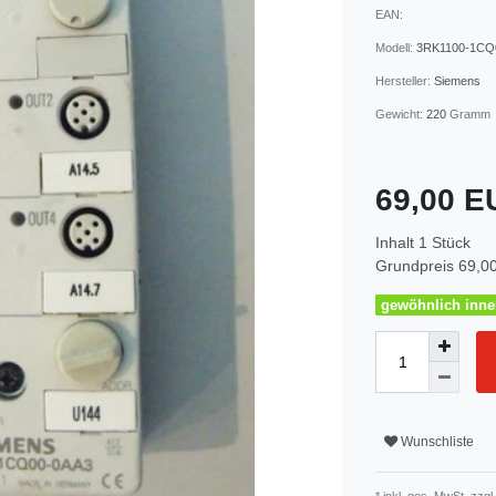
EAN:
Modell:
3RK1100-1CQ
Hersteller:
Siemens
Gewicht:
220
Gramm
69,00 
Inhalt
1
Stück
Grundpreis
69,00
gewöhnlich inner
Wunschliste