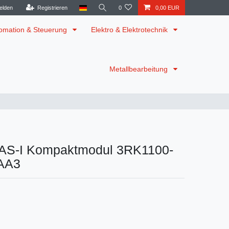
elden
Registrieren
0
0,00 EUR
omation & Steuerung
Elektro & Elektrotechnik
Metallbearbeitung
AS-I Kompaktmodul 3RK1100-
AA3