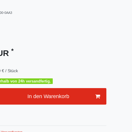
00-0AA3
*
EUR
 € / Stück
halb von 24h versandfertig.
In den Warenkorb