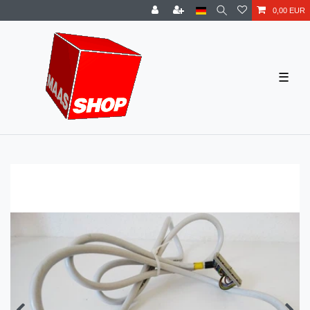
0,00 EUR
☰