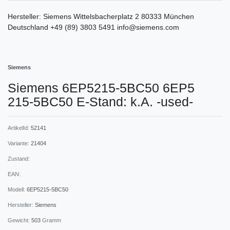
Hersteller:
Siemens
Wittelsbacherplatz
2
80333
München
Deutschland
+49 (89) 3803 5491
info@siemens.com
Siemens
Siemens 6EP5215-5BC50 6EP5
215-5BC50 E-Stand: k.A. -used-
ArtikelId:
52141
Variante:
21404
Zustand:
EAN:
Modell:
6EP5215-5BC50
Hersteller:
Siemens
Gewicht:
503
Gramm