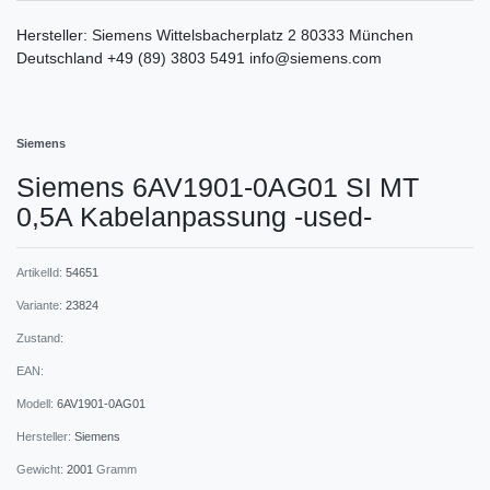
Hersteller:
Siemens
Wittelsbacherplatz
2
80333
München
Deutschland
+49 (89) 3803 5491
info@siemens.com
Siemens
Siemens 6AV1901-0AG01 SI MT
0,5A Kabelanpassung -used-
ArtikelId:
54651
Variante:
23824
Zustand:
EAN:
Modell:
6AV1901-0AG01
Hersteller:
Siemens
Gewicht:
2001
Gramm