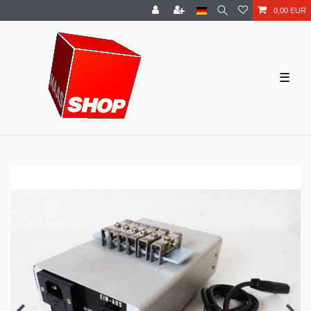
0,00 EUR
☰