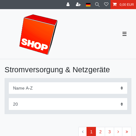
0,00 EUR
☰
Stromversorgung & Netzgeräte
1
2
3