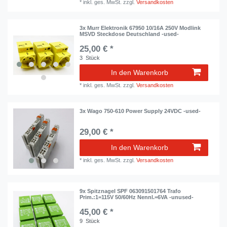
*
inkl. ges. MwSt.
zzgl.
Versandkosten
3x Murr Elektronik 67950 10/16A 250V Modlink
MSVD Steckdose Deutschland -used-
25,00 € *
3
Stück
In den Warenkorb
*
inkl. ges. MwSt.
zzgl.
Versandkosten
3x Wago 750-610 Power Supply 24VDC -used-
29,00 € *
In den Warenkorb
*
inkl. ges. MwSt.
zzgl.
Versandkosten
9x Spitznagel SPF 063091501764 Trafo
Prim.:1=115V 50/60Hz Nennl.=6VA -unused-
45,00 € *
9
Stück