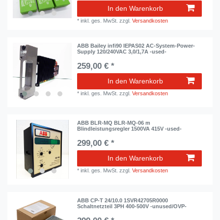
In den Warenkorb
*
inkl. ges. MwSt.
zzgl.
Versandkosten
ABB Bailey infi90 IEPAS02 AC-System-Power-
Supply 120/240VAC 3,0/1,7A -used-
259,00 € *
In den Warenkorb
*
inkl. ges. MwSt.
zzgl.
Versandkosten
ABB BLR-MQ BLR-MQ-06 m
Blindleistungsregler 1500VA 415V -used-
299,00 € *
In den Warenkorb
*
inkl. ges. MwSt.
zzgl.
Versandkosten
ABB CP-T 24/10.0 1SVR42705R0000
Schaltnetzteil 3PH 400-500V -unused/OVP-