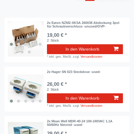
2x Eaton NZM2-XKSA 260038 Abdeckung 3pol
für Schraubverschluss -unused/OVP-
19,00 € *
2
Stück
In den Warenkorb
*
inkl. ges. MwSt.
zzgl.
Versandkosten
2x Hager SN 023 Steckdose -used-
26,00 € *
2
Stück
In den Warenkorb
*
inkl. ges. MwSt.
zzgl.
Versandkosten
2x Mean Well MDR-40-24 100-240VAC 1.1A
50/60Hz Netzteil -used-
29,00 € *