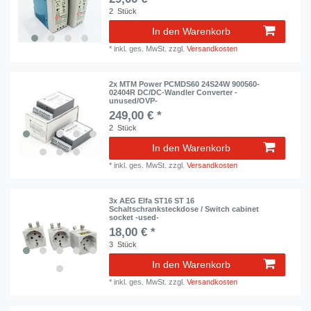
2
Stück
In den Warenkorb
*
inkl. ges. MwSt.
zzgl.
Versandkosten
2x MTM Power PCMDS60 24S24W 900560-
02404R DC/DC-Wandler Converter -
unused/OVP-
249,00 € *
2
Stück
In den Warenkorb
*
inkl. ges. MwSt.
zzgl.
Versandkosten
3x AEG Elfa ST16 ST 16
Schaltschranksteckdose / Switch cabinet
socket -used-
18,00 € *
3
Stück
In den Warenkorb
*
inkl. ges. MwSt.
zzgl.
Versandkosten