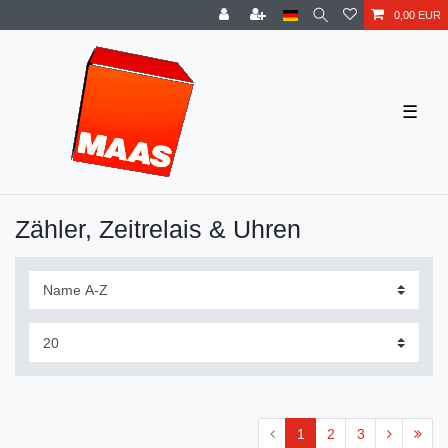
0,00 EUR
☰
Zähler, Zeitrelais & Uhren
1
2
3