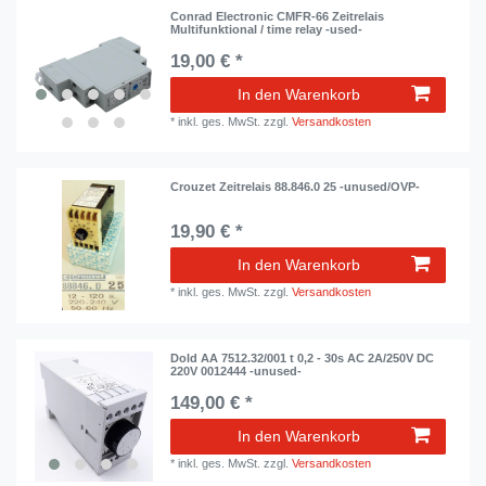
Conrad Electronic CMFR-66 Zeitrelais
Multifunktional / time relay -used-
19,00 € *
In den Warenkorb
*
inkl. ges. MwSt.
zzgl.
Versandkosten
Crouzet Zeitrelais 88.846.0 25 -unused/OVP-
19,90 € *
In den Warenkorb
*
inkl. ges. MwSt.
zzgl.
Versandkosten
Dold AA 7512.32/001 t 0,2 - 30s AC 2A/250V DC
220V 0012444 -unused-
149,00 € *
In den Warenkorb
*
inkl. ges. MwSt.
zzgl.
Versandkosten