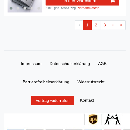
In den Warenkorb
*
inkl. ges. MwSt.
zzgl.
Versandkosten
1
2
3
Impressum
Daten­schutz­erklärung
AGB
Barrierefreiheitserklärung
Widerrufs­recht
Kontakt
Vertrag widerrufen