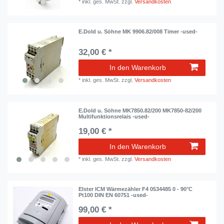
*
inkl. ges. MwSt.
zzgl.
Versandkosten
E.Dold u. Söhne MK 9906.82/008 Timer -used-
32,00 € *
In den Warenkorb
*
inkl. ges. MwSt.
zzgl.
Versandkosten
E.Dold u. Söhne MK7850.82/200 MK7850-82/200
Multifunktionsrelais -used-
19,00 € *
In den Warenkorb
*
inkl. ges. MwSt.
zzgl.
Versandkosten
Elster ICM Wärmezähler F4 0534485 0 - 90°C
Pt100 DIN EN 60751 -used-
99,00 € *