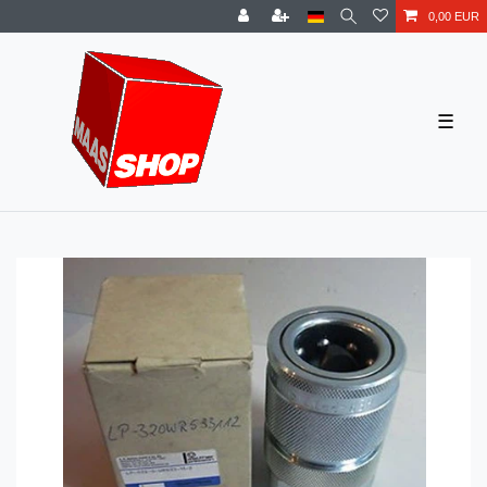
0,00 EUR
☰