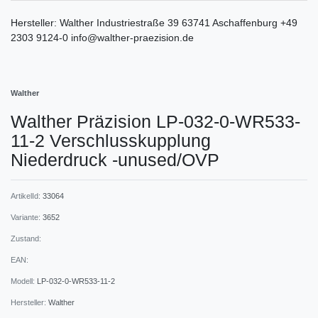
Hersteller:
Walther
Industriestraße
39
63741
Aschaffenburg
+49
2303 9124-0
info@walther-praezision.de
Walther
Walther Präzision LP-032-0-WR533-
11-2 Verschlusskupplung
Niederdruck -unused/OVP
ArtikelId:
33064
Variante:
3652
Zustand:
EAN:
Modell:
LP-032-0-WR533-11-2
Hersteller:
Walther