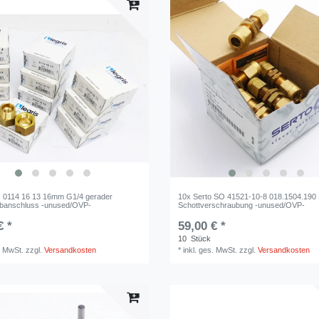
s 0114 16 13 16mm G1/4 gerader
10x Serto SO 41521-10-8 018.1504.190
ubanschluss -unused/OVP-
Schottverschraubung -unused/OVP-
€ *
59,00 € *
10
Stück
. MwSt.
zzgl.
Versandkosten
*
inkl. ges. MwSt.
zzgl.
Versandkosten