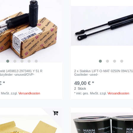
eld 1459813 2973481 Y 51 R
2 x Stabilus LIFT-O-MAT 0250N 094/17
bzylinder -unused/OVP-
Gasfeder -used-
€ *
49,00 € *
2
Stück
. MwSt.
zzgl.
Versandkosten
*
inkl. ges. MwSt.
zzgl.
Versandkosten