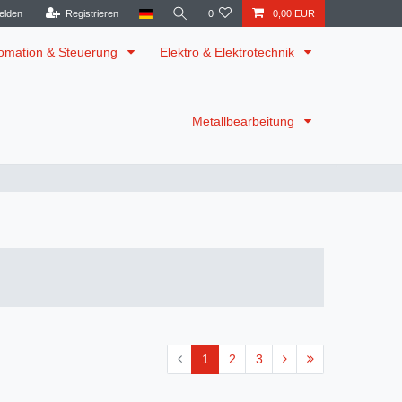
elden
Registrieren
0
0,00 EUR
omation & Steuerung
Elektro & Elektrotechnik
Metallbearbeitung
1
2
3