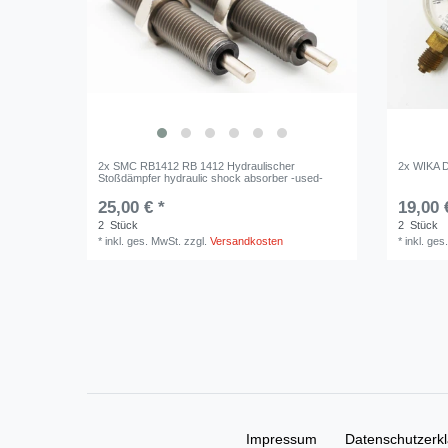
2x SMC RB1412 RB 1412 Hydraulischer
2x WIKA D
Stoßdämpfer hydraulic shock absorber -used-
25,00 € *
19,00 
2
Stück
2
Stück
*
inkl. ges. MwSt.
zzgl.
Versandkosten
*
inkl. ges
Impressum
Daten­schutz­erk