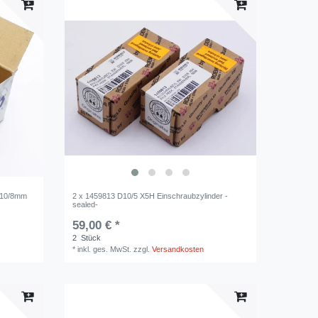
 10/8mm
2 x 1459813 D10/5 X5H Einschraubzylinder -
sealed-
59,00 € *
2
Stück
*
inkl. ges. MwSt.
zzgl.
Versandkosten