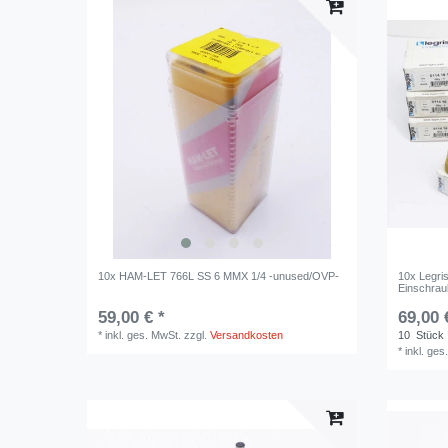
10x HAM-LET 766L SS 6 MMX 1/4 -unused/OVP-
10x Legri
Einschra
59,00 € *
69,00 
*
inkl. ges. MwSt.
zzgl.
Versandkosten
10
Stück
*
inkl. ges