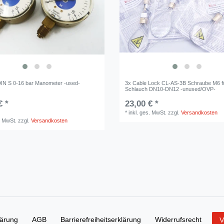
IN S 0-16 bar Manometer -used-
3x Cable Lock CL-AS-3B Schraube M6 f
Schlauch DN10-DN12 -unused/OVP-
€ *
23,00 € *
*
inkl. ges. MwSt.
zzgl.
Versandkosten
. MwSt.
zzgl.
Versandkosten
lärung
AGB
Barrierefreiheitserklärung
Widerrufs­recht
V