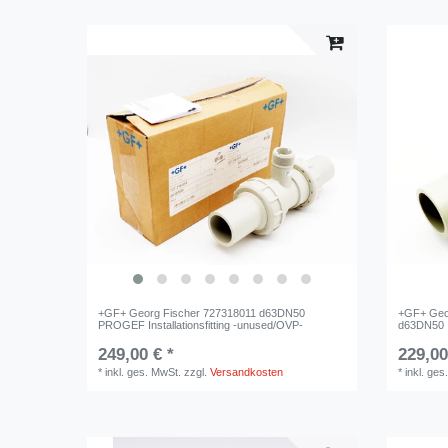
+GF+ Georg Fischer 727318011 d63DN50
+GF+ Geo
PROGEF Installationsfitting -unused/OVP-
d63DN50 In
249,00 € *
229,00
*
inkl. ges. MwSt.
zzgl.
Versandkosten
*
inkl. ges