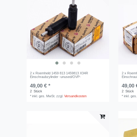
2 x Roemheld 1459 813 1459813 X34R
2 x Roemh
Einschraubzylinder -unused/OVP-
Einschrau
49,00 € *
49,00 
2
Stück
2
Stück
*
inkl. ges. MwSt.
zzgl.
Versandkosten
*
inkl. ges