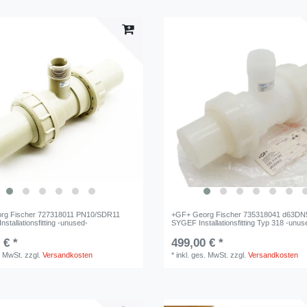
rg Fischer 727318011 PN10/SDR11
+GF+ Georg Fischer 735318041 d63DN
stallationsfitting -unused-
SYGEF Installationsfitting Typ 318 -unus
 € *
499,00 € *
. MwSt.
zzgl.
Versandkosten
*
inkl. ges. MwSt.
zzgl.
Versandkosten