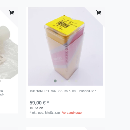
50
10x HAM-LET 766L SS 1/8 X 1/4 -unused/OVP-
ed-
59,00 € *
10
Stück
*
inkl. ges. MwSt.
zzgl.
Versandkosten