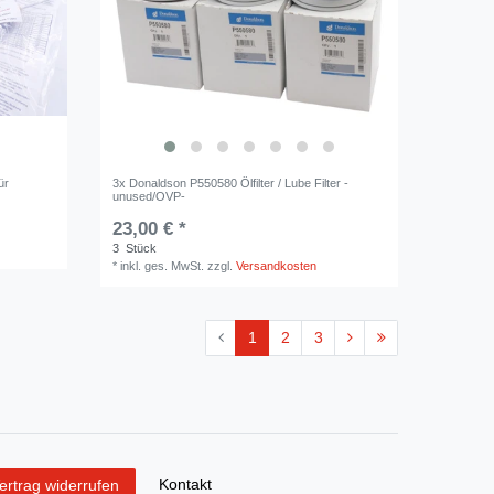
ür
3x Donaldson P550580 Ölfilter / Lube Filter -
unused/OVP-
23,00 € *
3
Stück
*
inkl. ges. MwSt.
zzgl.
Versandkosten
1
2
3
Kontakt
ertrag widerrufen