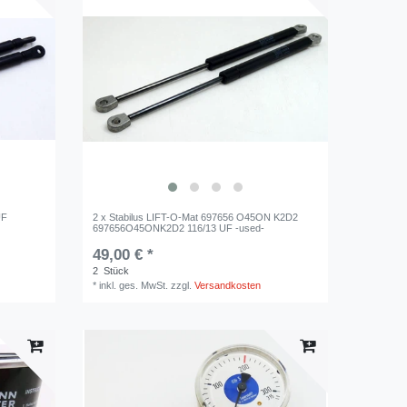
UF
2 x Stabilus LIFT-O-Mat 697656 O45ON K2D2
697656O45ONK2D2 116/13 UF -used-
49,00 € *
2
Stück
*
inkl. ges. MwSt.
zzgl.
Versandkosten