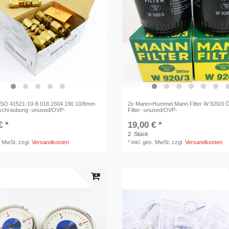
 SO 41521-10-8 018.1504.190 10/8mm
2x Mann+Hummel Mann Filter W 920/3 Ölfi
rschraubung -unused/OVP-
Filter -unused/OVP-
€ *
19,00 € *
2
Stück
. MwSt.
zzgl.
Versandkosten
*
inkl. ges. MwSt.
zzgl.
Versandkosten