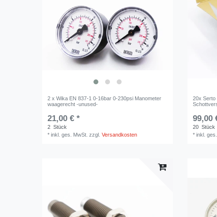
2 x Wika EN 837-1 0-16bar 0-230psi Manometer
20x Serto
waagerecht -unused-
Schottve
21,00 € *
99,00 
2
Stück
20
Stück
*
inkl. ges. MwSt.
zzgl.
Versandkosten
*
inkl. ges