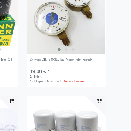
lter Oil
2x Poro DIN S 0-315 bar Manometer -used-
19,00 € *
2
Stück
*
inkl. ges. MwSt.
zzgl.
Versandkosten