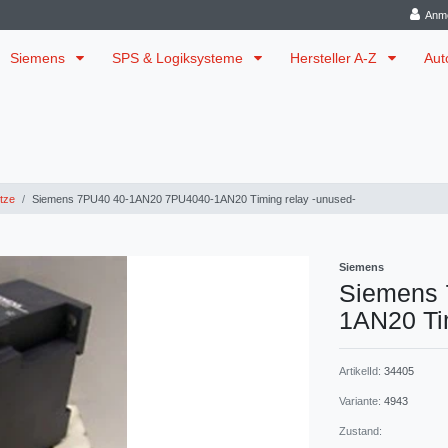
Anm
Siemens
SPS & Logiksysteme
Hersteller A-Z
Aut
tze
Siemens 7PU40 40-1AN20 7PU4040-1AN20 Timing relay -unused-
Siemens
Siemens
1AN20 Tim
ArtikelId:
34405
Variante:
4943
Zustand: