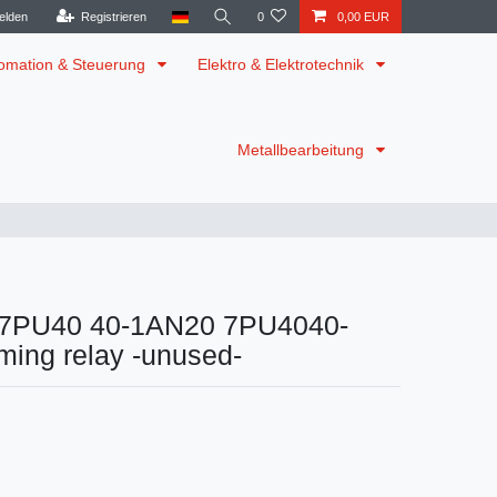
elden
Registrieren
0
0,00 EUR
omation & Steuerung
Elektro & Elektrotechnik
Metallbearbeitung
 7PU40 40-1AN20 7PU4040-
ing relay -unused-