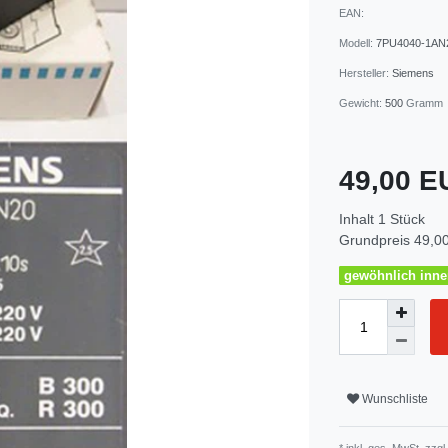
EAN:
Modell:
7PU4040-1AN
Hersteller:
Siemens
Gewicht:
500
Gramm
49,00 
Inhalt
1
Stück
Grundpreis
49,00
gewöhnlich inner
Wunschliste