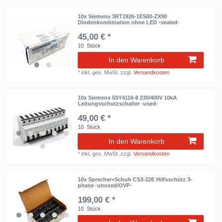
10x Siemens 3RT1926-1ES00-ZX90
Diodenkombination ohne LED -sealed-
45,00 € *
10
Stück
In den Warenkorb
*
inkl. ges. MwSt.
zzgl.
Versandkosten
10x Siemens 5SY4116-8 230/400V 10kA
Leitungsschutzschalter -used-
49,00 € *
10
Stück
In den Warenkorb
*
inkl. ges. MwSt.
zzgl.
Versandkosten
10x Sprecher+Schuh CS3-22E Hilfsschütz 3-
phase -unused/OVP-
199,00 € *
10
Stück