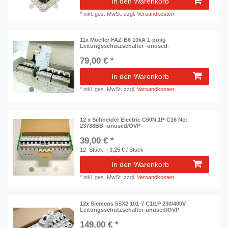
In den Warenkorb
*
inkl. ges. MwSt.
zzgl.
Versandkosten
11x Moeller FAZ-B6 10kA 1-polig
Leitungsschutzschalter -unused-
79,00 € *
In den Warenkorb
*
inkl. ges. MwSt.
zzgl.
Versandkosten
12 x Schneider Electric C60N 1P-C16 No:
23738BB -unused/OVP-
39,00 € *
12
Stück
| 3,25 € / Stück
In den Warenkorb
*
inkl. ges. MwSt.
zzgl.
Versandkosten
12x Siemens 5SX2 101-7 C1/1P 230/400V
Leitungsschutzschalter-unused/OVP
149,00 € *