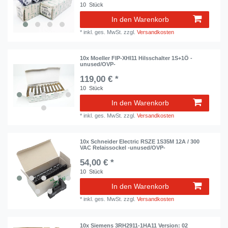
10
Stück
In den Warenkorb
*
inkl. ges. MwSt.
zzgl.
Versandkosten
10x Moeller FIP-XHI11 Hilsschalter 1S+1Ö -
unused/OVP-
119,00 € *
10
Stück
In den Warenkorb
*
inkl. ges. MwSt.
zzgl.
Versandkosten
10x Schneider Electric RSZE 1S35M 12A / 300
VAC Relaissockel -unused/OVP-
54,00 € *
10
Stück
In den Warenkorb
*
inkl. ges. MwSt.
zzgl.
Versandkosten
10x Siemens 3RH2911-1HA11 Version: 02