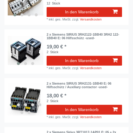
12
Stück
In den Warenkorb
*
inkl. ges. MwSt.
zzgl.
Versandkosten
2 x Siemens SIRIUS 3RH2122-1BB40 3RH2 122-
1BB40 E: 06 Hilfsschütz -used-
19,00 € *
2
Stück
In den Warenkorb
*
inkl. ges. MwSt.
zzgl.
Versandkosten
2 x Siemens SIRIUS 3RH2131-1BB40 E: 06
Hilfsschütz / Auxiliary contactor -used-
18,00 € *
2
Stück
In den Warenkorb
*
inkl. ges. MwSt.
zzgl.
Versandkosten
2 x Siemens Sirius 3RT1017-1AP01 E: 05 + 2x