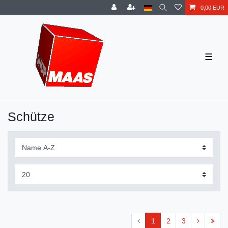
0,00 EUR
☰
Schütze
1
2
3