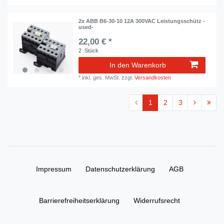
2x ABB B6-30-10 12A 300VAC Leistungsschütz -
used-
22,00 € *
2
Stück
In den Warenkorb
*
inkl. ges. MwSt.
zzgl.
Versandkosten
1
2
3
Impressum
Daten­schutz­erklärung
AGB
Barrierefreiheitserklärung
Widerrufs­recht