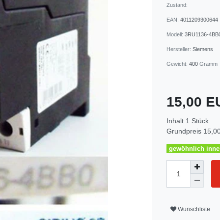
Zustand:
EAN:
4011209300644
Modell:
3RU1136-4BB
Hersteller:
Siemens
Gewicht:
400
Gramm
15,00 
Inhalt
1
Stück
Grundpreis
15,00
gewöhnlich inner
Wunschliste