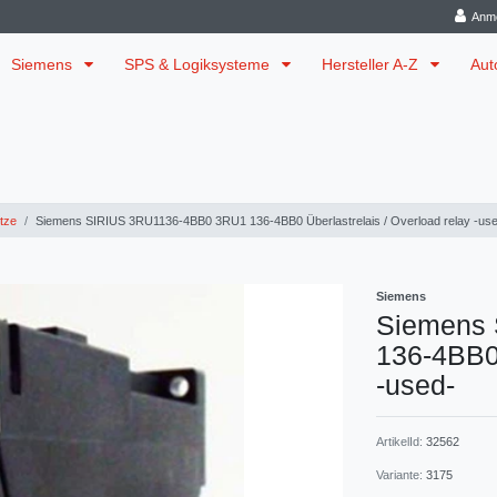
Anm
Siemens
SPS & Logiksysteme
Hersteller A-Z
Aut
tze
Siemens SIRIUS 3RU1136-4BB0 3RU1 136-4BB0 Überlastrelais / Overload relay -us
Siemens
Siemens
136-4BB0 
-used-
ArtikelId:
32562
Variante:
3175