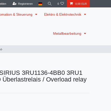
elden
Registrieren
0
0,00 EUR
omation & Steuerung
Elektro & Elektrotechnik
Metallbearbeitung
ed-
 SIRIUS 3RU1136-4BB0 3RU1
Überlastrelais / Overload relay