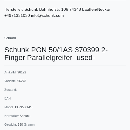
Hersteller:
Schunk
Bahnhofstr.
106
74348
Lauffen/Neckar
+4971331030
info@schunk.com
Schunk
Schunk PGN 50/1AS 370399 2-
Finger Parallelgreifer -used-
ArtikelId:
96192
Variante:
96278
Zustand:
EAN:
Modell:
PGN50/1AS
Hersteller:
Schunk
Gewicht:
330
Gramm