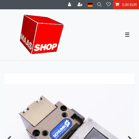
0,00 EUR
☰