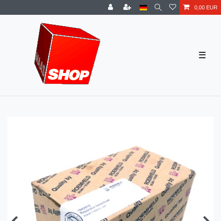
0,00 EUR
☰