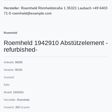
Hersteller:
Roemheld
Römheldstraße
1
35321
Laubach
+49 6403
71-0
roemheld@example.com
Roemheld
Roemheld 1942910 Abstützelement -
refurbished-
ArtikelId:
96095
Variante:
96181
Zustand:
EAN:
Modell:
1942910
Hersteller:
Roemheld
Gewicht:
300
Gramm