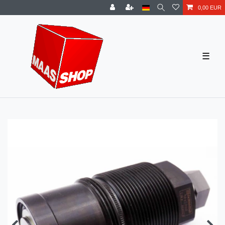
0,00 EUR
☰