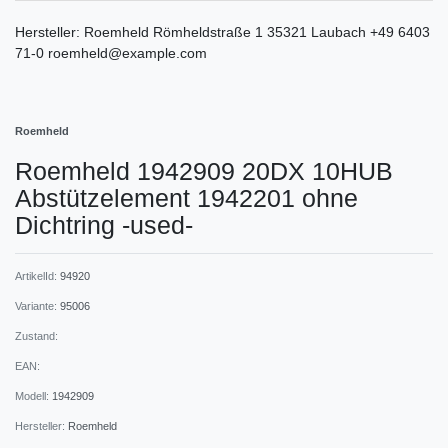
Hersteller:
Roemheld
Römheldstraße
1
35321
Laubach
+49 6403
71-0
roemheld@example.com
Roemheld
Roemheld 1942909 20DX 10HUB
Abstützelement 1942201 ohne
Dichtring -used-
ArtikelId:
94920
Variante:
95006
Zustand:
EAN:
Modell:
1942909
Hersteller:
Roemheld