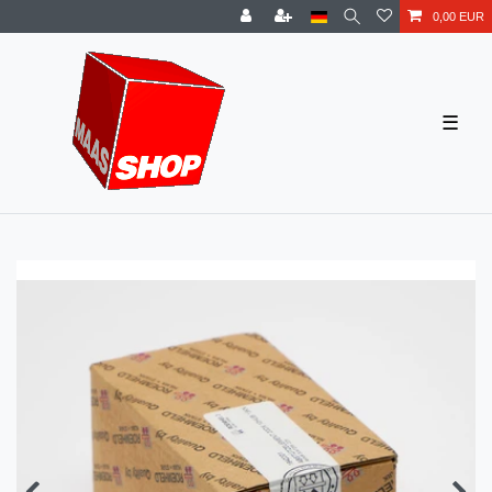
0,00 EUR
☰