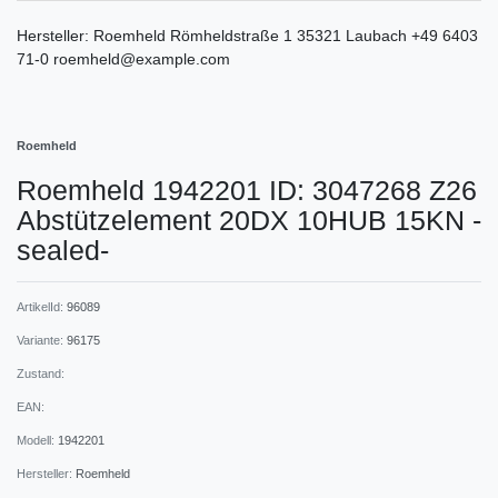
Hersteller:
Roemheld
Römheldstraße
1
35321
Laubach
+49 6403
71-0
roemheld@example.com
Roemheld
Roemheld 1942201 ID: 3047268 Z26
Abstützelement 20DX 10HUB 15KN -
sealed-
ArtikelId:
96089
Variante:
96175
Zustand:
EAN:
Modell:
1942201
Hersteller:
Roemheld