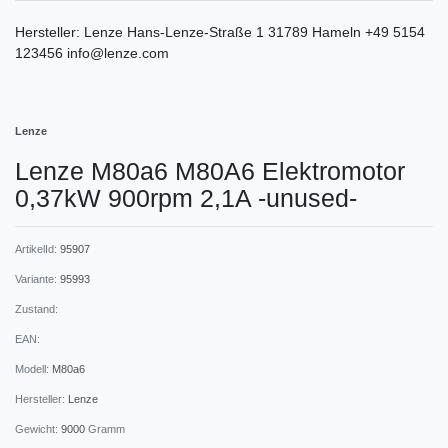
Hersteller:
Lenze
Hans-Lenze-Straße
1
31789
Hameln
+49 5154
123456
info@lenze.com
Lenze
Lenze M80a6 M80A6 Elektromotor
0,37kW 900rpm 2,1A -unused-
ArtikelId:
95907
Variante:
95993
Zustand:
EAN:
Modell:
M80a6
Hersteller:
Lenze
Gewicht:
9000
Gramm