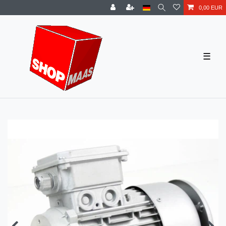
0,00 EUR
☰