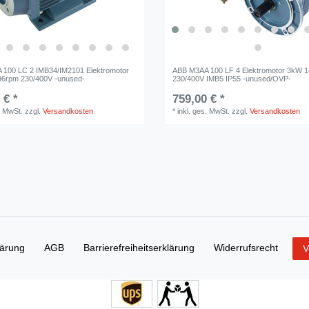
100 LC 2 IMB34/IM2101 Elektromotor
ABB M3AA 100 LF 4 Elektromotor 3kW 
96rpm 230/400V -unused-
230/400V IMB5 IP55 -unused/OVP-
 € *
759,00 € *
. MwSt.
zzgl.
Versandkosten
*
inkl. ges. MwSt.
zzgl.
Versandkosten
lärung
AGB
Barrierefreiheitserklärung
Widerrufs­recht
V