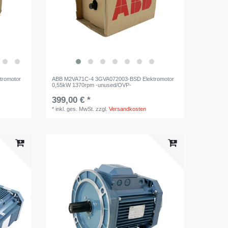
tromotor
ABB M2VA71C-4 3GVA072003-BSD Elektromotor
0,55kW 1370rpm -unused/OVP-
399,00 € *
*
inkl. ges. MwSt.
zzgl.
Versandkosten