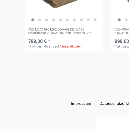
ABB M3AA 090 LB-2 3GAA09131 3-ASE
ABB M3AA 
Elektromotor 2,20kW 2880rpm -unused/OVP-
3,0kW 28
799,00 € *
999,00
*
inkl. ges. MwSt.
zzgl.
Versandkosten
*
inkl. ges
Impressum
Daten­schutz­erk