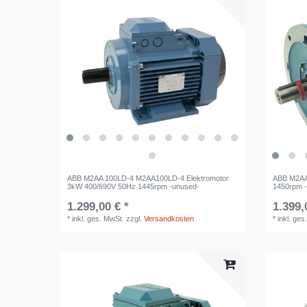
ABB M2AA 100LD-4 M2AA100LD-4 Elektromotor
ABB M2AA
3kW 400/690V 50Hz 1445rpm -unused-
1450rpm -
1.299,00 € *
1.399,
*
inkl. ges. MwSt.
zzgl.
Versandkosten
*
inkl. ges