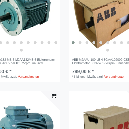
132 MB-6 M2AA132MB-6 Elektromotor
ABB M2AAU 100 LB 4 3GAA102002-CS
00/690V 50Hz 975rpm -unused-
Elektromotor 3,13kW 1720rpm -unused
00 € *
799,00 € *
. MwSt.
zzgl.
Versandkosten
*
inkl. ges. MwSt.
zzgl.
Versandkosten