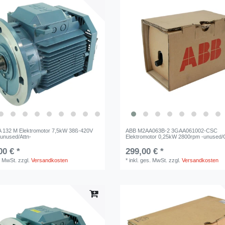
 132 M Elektromotor 7,5kW 38ß-420V
ABB M2AA063B-2 3GAA061002-CSC
unused/Attn-
Elektromotor 0,25kW 2800rpm -unused
00 € *
299,00 € *
. MwSt.
zzgl.
Versandkosten
*
inkl. ges. MwSt.
zzgl.
Versandkosten