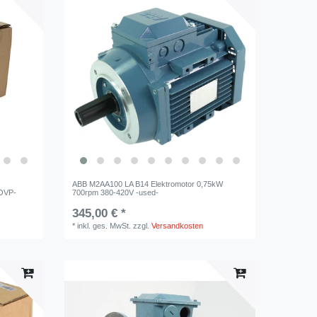
ABB M2AA100 LA B14 Elektromotor 0,75kW
/OVP-
700rpm 380-420V -used-
345,00 € *
*
inkl. ges. MwSt.
zzgl.
Versandkosten