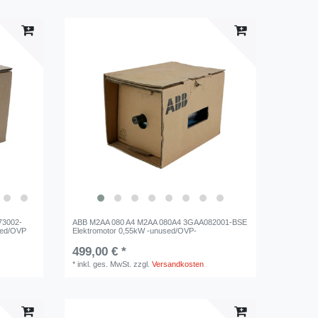
73002-
ABB M2AA 080 A4 M2AA 080A4 3GAA082001-BSE
sed/OVP
Elektromotor 0,55kW -unused/OVP-
499,00 € *
*
inkl. ges. MwSt.
zzgl.
Versandkosten