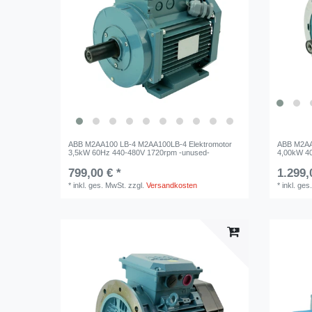
ABB M2AA100 LB-4 M2AA100LB-4 Elektromotor
ABB M2AA
3,5kW 60Hz 440-480V 1720rpm -unused-
4,00kW 4
799,00 € *
1.299,
*
inkl. ges. MwSt.
zzgl.
Versandkosten
*
inkl. ges