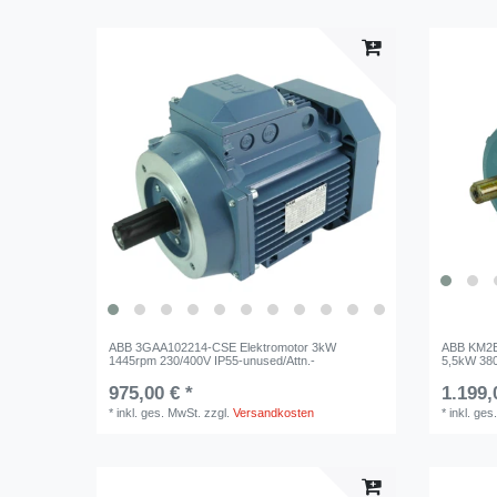
ABB 3GAA102214-CSE Elektromotor 3kW
ABB KM2B
1445rpm 230/400V IP55-unused/Attn.-
5,5kW 38
975,00 € *
1.199,
*
inkl. ges. MwSt.
zzgl.
Versandkosten
*
inkl. ges