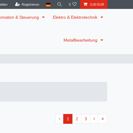
elden
Registrieren
0
0,00 EUR
omation & Steuerung
Elektro & Elektrotechnik
Metallbearbeitung
1
2
3