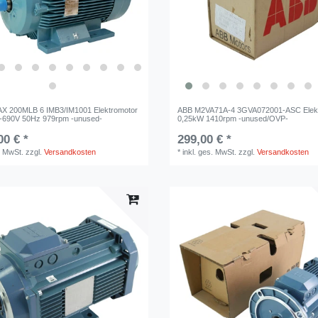
X 200MLB 6 IMB3/IM1001 Elektromotor
ABB M2VA71A-4 3GVA072001-ASC Elek
-690V 50Hz 979rpm -unused-
0,25kW 1410rpm -unused/OVP-
00 € *
299,00 € *
. MwSt.
zzgl.
Versandkosten
*
inkl. ges. MwSt.
zzgl.
Versandkosten