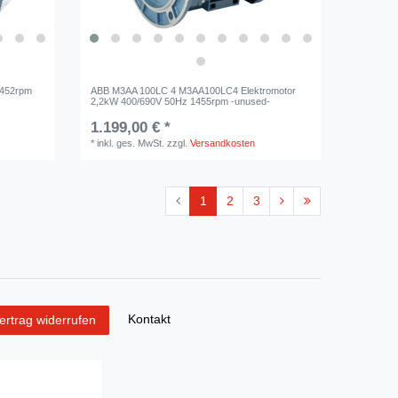
1452rpm
ABB M3AA 100LC 4 M3AA100LC4 Elektromotor
2,2kW 400/690V 50Hz 1455rpm -unused-
1.199,00 € *
*
inkl. ges. MwSt.
zzgl.
Versandkosten
1
2
3
Kontakt
ertrag widerrufen