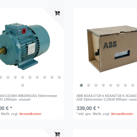
AX132SB4 IMB3/IM1001 Elektromotor
ABB M2AA 071B-6 M2AA071B-6 3GAA0
0V 1455rpm -unused-
ASE Elektromotor 0,25kW 895rpm -unu
00 € *
339,00 € *
. MwSt.
zzgl.
Versandkosten
*
inkl. ges. MwSt.
zzgl.
Versandkosten