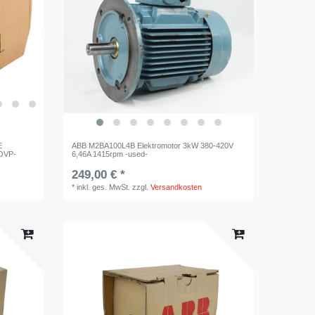
E
ABB M2BA100L4B Elektromotor 3kW 380-420V
/OVP-
6,46A 1415rpm -used-
249,00 € *
*
inkl. ges. MwSt.
zzgl.
Versandkosten