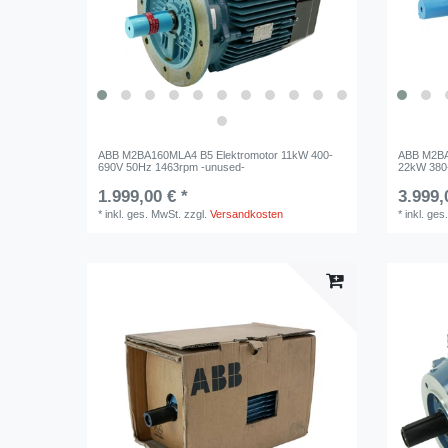
ABB M2BA160MLA4 B5 Elektromotor 11kW 400-
ABB M2BA
690V 50Hz 1463rpm -unused-
22kW 380
1.999,00 € *
3.999,
*
inkl. ges. MwSt.
zzgl.
Versandkosten
*
inkl. ges