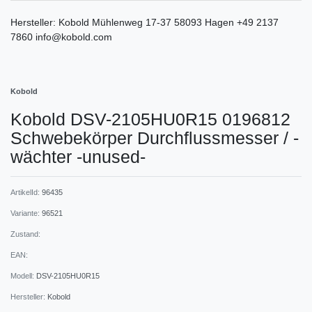
Hersteller:
Kobold
Mühlenweg
17-37
58093
Hagen
+49 2137
7860
info@kobold.com
Kobold
Kobold DSV-2105HU0R15 0196812
Schwebekörper Durchflussmesser / -
wächter -unused-
ArtikelId:
96435
Variante:
96521
Zustand:
EAN:
Modell:
DSV-2105HU0R15
Hersteller:
Kobold