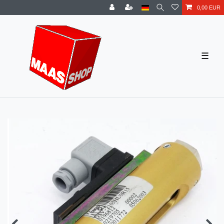
0,00 EUR
☰