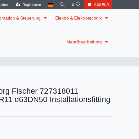
elden
Registrieren
0
0,00 EUR
omation & Steuerung
Elektro & Elektrotechnik
Metallbearbeitung
rg Fischer 727318011
1 d63DN50 Installationsfitting