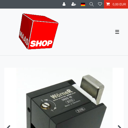
0,00 EUR
☰