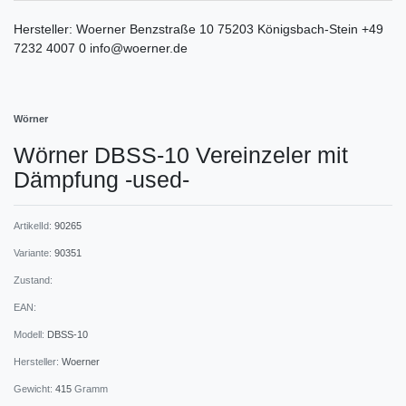
Hersteller:
Woerner
Benzstraße
10
75203
Königsbach-Stein
+49
7232 4007 0
info@woerner.de
Wörner
Wörner DBSS-10 Vereinzeler mit
Dämpfung -used-
ArtikelId:
90265
Variante:
90351
Zustand:
EAN:
Modell:
DBSS-10
Hersteller:
Woerner
Gewicht:
415
Gramm