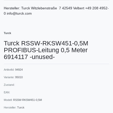
Hersteller:
Turck
Witzlebenstraße
7
42549
Velbert
+49 208 4952-
0
info@turck.com
Turck
Turck RSSW-RKSW451-0,5M
PROFIBUS-Leitung 0,5 Meter
6914117 -unused-
ArtikelId:
94924
Variante:
95010
Zustand:
EAN:
Modell:
RSSW-RKSW451-0,5M
Hersteller:
Turck