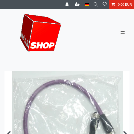
0,00 EUR
☰