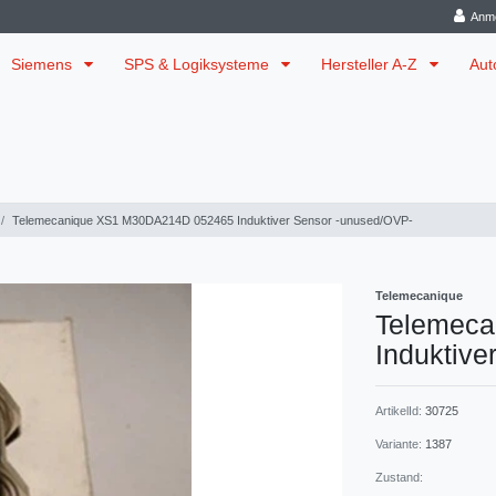
Anm
Siemens
SPS & Logiksysteme
Hersteller A-Z
Aut
Telemecanique XS1 M30DA214D 052465 Induktiver Sensor -unused/OVP-
Telemecanique
Telemec
Induktive
ArtikelId:
30725
Variante:
1387
Zustand: