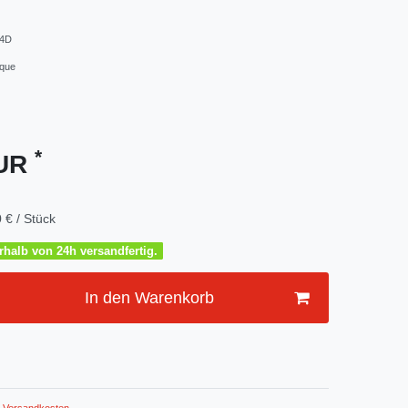
4D
ique
*
EUR
 € / Stück
halb von 24h versandfertig.
In den Warenkorb