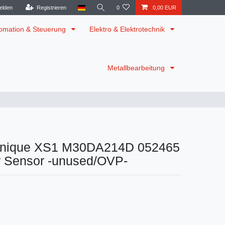
elden
Registrieren
0
0,00 EUR
omation & Steuerung
Elektro & Elektrotechnik
Metallbearbeitung
anique XS1 M30DA214D 052465
r Sensor -unused/OVP-