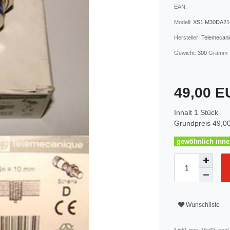
EAN:
Modell:
XS1 M30DA21
Hersteller:
Telemecan
Gewicht:
300
Gramm
49,00 
Inhalt
1
Stück
Grundpreis
49,00
gewöhnlich inner
Wunschliste