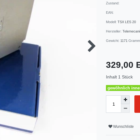
Zustand:
EAN:
Modell:
TSX LES 20
Hersteller:
Telemecan
Gewicht:
1171
Gramm
329,00
Inhalt
1
Stück
gewöhnlich inner
Wunschliste