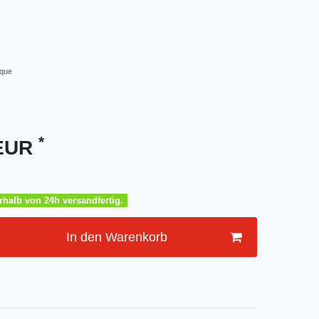
ique
*
 EUR
halb von 24h versandfertig.
In den Warenkorb