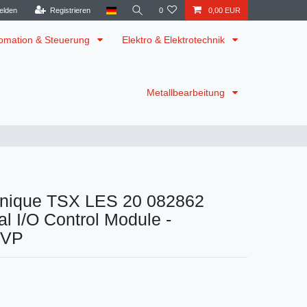
elden
Registrieren
0
0,00 EUR
omation & Steuerung
Elektro & Elektrotechnik
Metallbearbeitung
nique TSX LES 20 082862
al I/O Control Module -
OVP