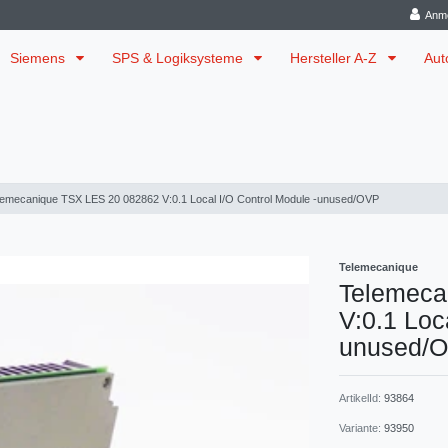
Anm
Siemens
SPS & Logiksysteme
Hersteller A-Z
Aut
lemecanique TSX LES 20 082862 V:0.1 Local I/O Control Module -unused/OVP
Telemecanique
Telemeca
V:0.1 Loc
unused/
ArtikelId:
93864
Variante:
93950