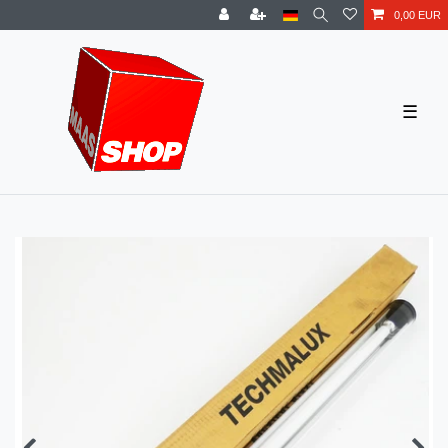
0,00 EUR
☰