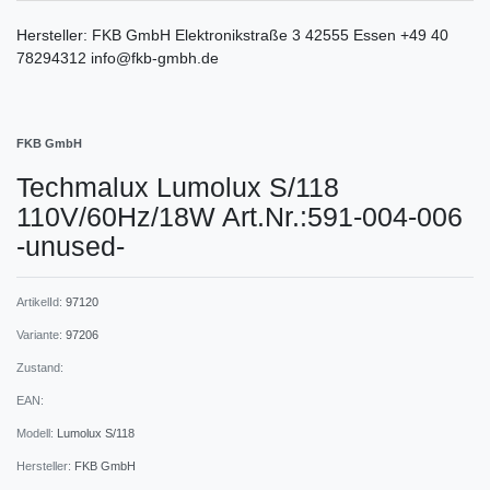
Hersteller:
FKB GmbH
Elektronikstraße
3
42555
Essen
+49 40
78294312
info@fkb-gmbh.de
FKB GmbH
Techmalux Lumolux S/118
110V/60Hz/18W Art.Nr.:591-004-006
-unused-
ArtikelId:
97120
Variante:
97206
Zustand:
EAN:
Modell:
Lumolux S/118
Hersteller:
FKB GmbH