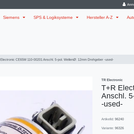
Anm
Siemens
SPS & Logiksysteme
Hersteller A-Z
Aut
Electronic CE65M 110-00201 Anschl. 5-pol. WellenØ: 12mm Drehgeber -used-
TR Electronic
T+R Elec
Anschl. 
-used-
ArtikelId:
96240
Variante:
96326