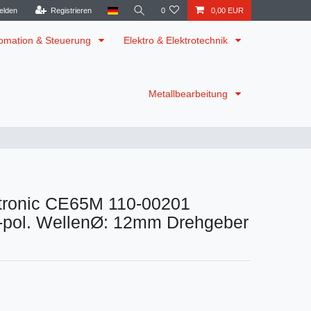
elden
Registrieren
0
0,00 EUR
omation & Steuerung
Elektro & Elektrotechnik
Metallbearbeitung
tronic CE65M 110-00201
5-pol. WellenØ: 12mm Drehgeber