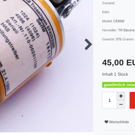
Zustand:
EAN:
Modell:
CE65M
Hersteller:
TR Electron
Gewicht:
575
Gramm
45,00 
Inhalt
1
Stück
gewöhnlich inner
Wunschliste