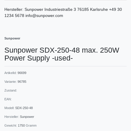
Hersteller:
Sunpower
Industriestraße
3
76185
Karlsruhe
+49 30
1234 5678
info@sunpower.com
Sunpower
Sunpower SDX-250-48 max. 250W
Power Supply -used-
ArtikelId:
96699
Variante:
96785
Zustand:
EAN:
Modell:
SDX-250-48
Hersteller:
Sunpower
Gewicht:
1750
Gramm