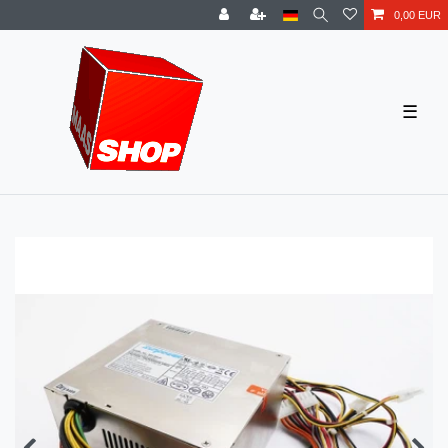
0,00 EUR
☰