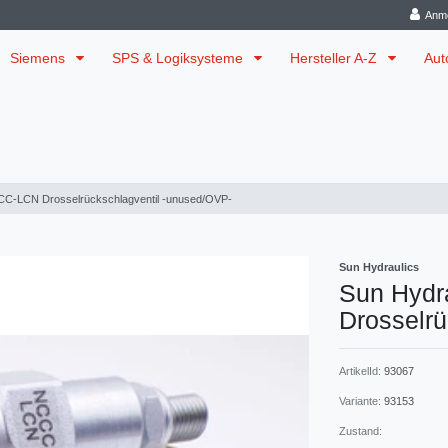
Anm
Siemens
SPS & Logiksysteme
Hersteller A-Z
Aut
CC-LCN Drosselrückschlagventil -unused/OVP-
Sun Hydraulics
Sun Hydr
Drosselrü
ArtikelId:
93067
Variante:
93153
Zustand: