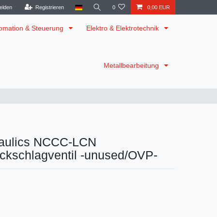
elden
Registrieren
0
0,00 EUR
omation & Steuerung
Elektro & Elektrotechnik
Metallbearbeitung
aulics NCCC-LCN
ckschlagventil -unused/OVP-