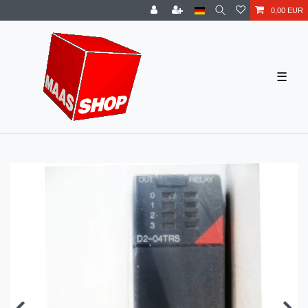
0,00 EUR
☰