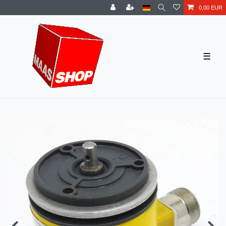
0,00 EUR
☰