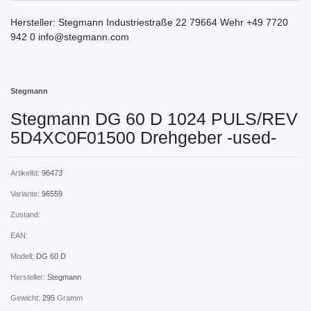
Hersteller:
Stegmann
Industriestraße
22
79664
Wehr
+49 7720
942 0
info@stegmann.com
Stegmann
Stegmann DG 60 D 1024 PULS/REV
5D4XC0F01500 Drehgeber -used-
ArtikelId:
96473
Variante:
96559
Zustand:
EAN:
Modell:
DG 60 D
Hersteller:
Stegmann
Gewicht:
295
Gramm