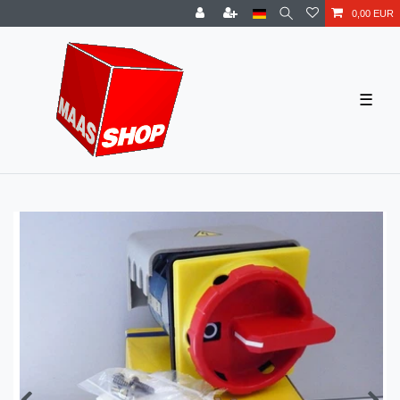
0,00 EUR
☰