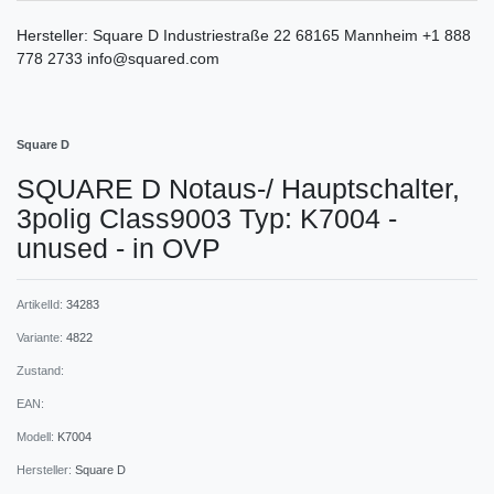
Hersteller:
Square D
Industriestraße
22
68165
Mannheim
+1 888
778 2733
info@squared.com
Square D
SQUARE D Notaus-/ Hauptschalter,
3polig Class9003 Typ: K7004 -
unused - in OVP
ArtikelId:
34283
Variante:
4822
Zustand:
EAN:
Modell:
K7004
Hersteller:
Square D