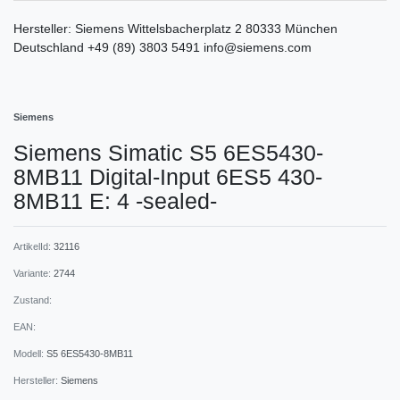
Hersteller:
Siemens
Wittelsbacherplatz
2
80333
München
Deutschland
+49 (89) 3803 5491
info@siemens.com
Siemens
Siemens Simatic S5 6ES5430-
8MB11 Digital-Input 6ES5 430-
8MB11 E: 4 -sealed-
ArtikelId:
32116
Variante:
2744
Zustand:
EAN:
Modell:
S5 6ES5430-8MB11
Hersteller:
Siemens