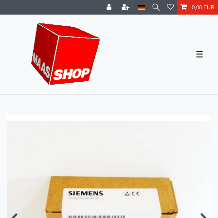
0,00 EUR
☰