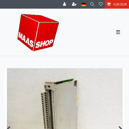
0,00 EUR
☰