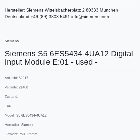
Hersteller:
Siemens
Wittelsbacherplatz
2
80333
München
Deutschland
+49 (89) 3803 5491
info@siemens.com
Siemens
Siemens S5 6ES5434-4UA12 Digital
Input Module E:01 - used -
ArtikelId:
52217
Variante:
21480
Zustand:
EAN:
Modell:
S5 6ES5434-4UA12
Hersteller:
Siemens
Gewicht:
750
Gramm