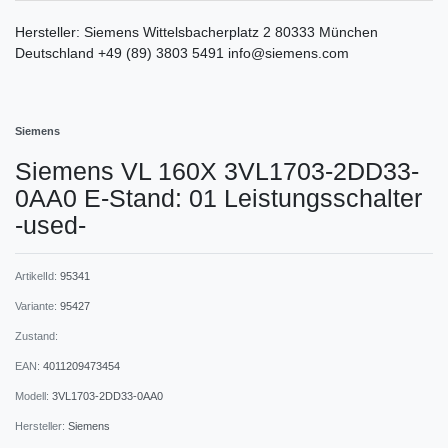
Hersteller:
Siemens
Wittelsbacherplatz
2
80333
München
Deutschland
+49 (89) 3803 5491
info@siemens.com
Siemens
Siemens VL 160X 3VL1703-2DD33-
0AA0 E-Stand: 01 Leistungsschalter
-used-
ArtikelId:
95341
Variante:
95427
Zustand:
EAN:
4011209473454
Modell:
3VL1703-2DD33-0AA0
Hersteller:
Siemens