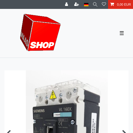
0,00 EUR
☰