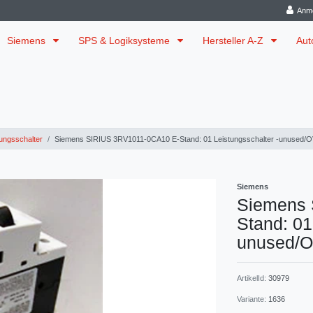
Anm
Siemens
SPS & Logiksysteme
Hersteller A-Z
Aut
tungsschalter
Siemens SIRIUS 3RV1011-0CA10 E-Stand: 01 Leistungsschalter -unused/
Siemens
Siemens 
Stand: 01
unused/
ArtikelId:
30979
Variante:
1636