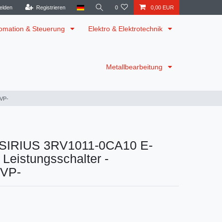
elden
Registrieren
0
0,00 EUR
omation & Steuerung
Elektro & Elektrotechnik
Metallbearbeitung
OVP-
SIRIUS 3RV1011-0CA10 E-
 Leistungsschalter -
OVP-