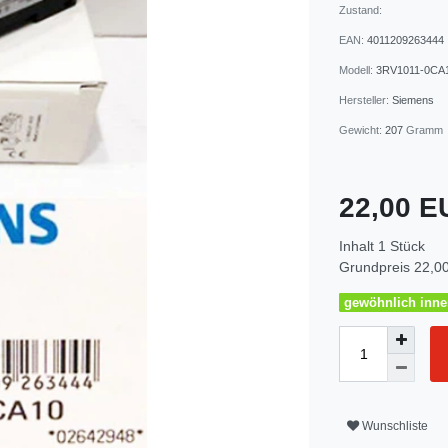
Zustand:
EAN:
4011209263444
Modell:
3RV1011-0CA
Hersteller:
Siemens
Gewicht:
207
Gramm
22,00 
Inhalt
1
Stück
Grundpreis
22,00
gewöhnlich inner
Wunschliste