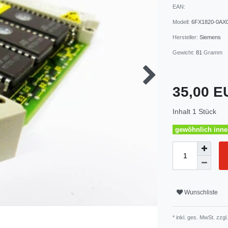
EAN:
Modell:
6FX1820-0AX
Hersteller:
Siemens
Gewicht:
81
Gramm
35,00 
Inhalt
1
Stück
gewöhnlich inner
Wunschliste
* inkl. ges. MwSt. zzgl.