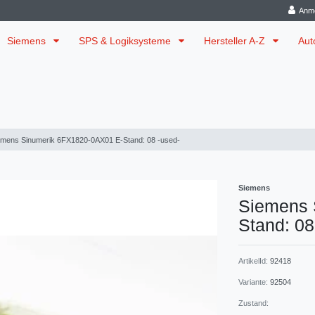
Anm
Siemens
SPS & Logiksysteme
Hersteller A-Z
Aut
emens Sinumerik 6FX1820-0AX01 E-Stand: 08 -used-
Siemens
Siemens 
Stand: 08
ArtikelId:
92418
Variante:
92504
Zustand: