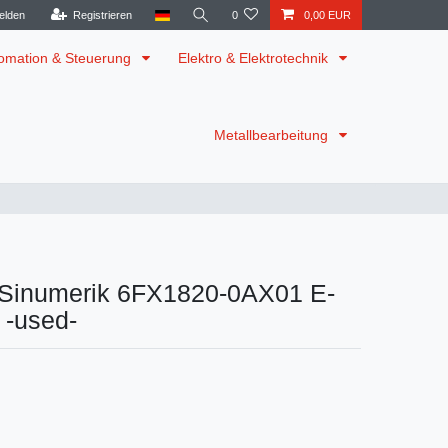
elden
Registrieren
0
0,00 EUR
omation & Steuerung
Elektro & Elektrotechnik
Metallbearbeitung
Sinumerik 6FX1820-0AX01 E-
 -used-