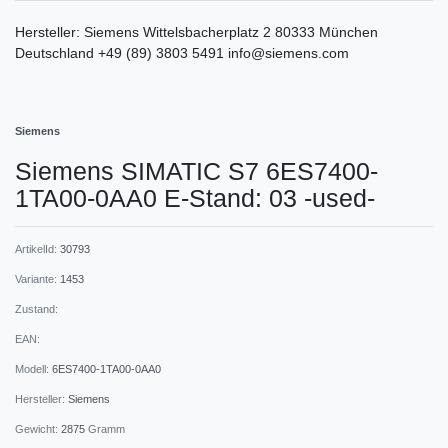
Hersteller:
Siemens
Wittelsbacherplatz
2
80333
München
Deutschland
+49 (89) 3803 5491
info@siemens.com
Siemens
Siemens SIMATIC S7 6ES7400-
1TA00-0AA0 E-Stand: 03 -used-
ArtikelId:
30793
Variante:
1453
Zustand:
EAN:
Modell:
6ES7400-1TA00-0AA0
Hersteller:
Siemens
Gewicht:
2875
Gramm