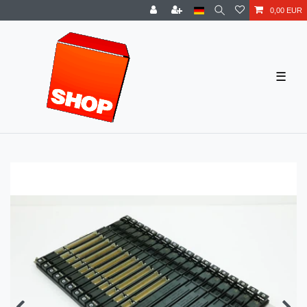
0,00 EUR
☰