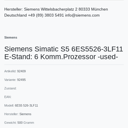
Hersteller:
Siemens
Wittelsbacherplatz
2
80333
München
Deutschland
+49 (89) 3803 5491
info@siemens.com
Siemens
Siemens Simatic S5 6ES5526-3LF11
E-Stand: 6 Komm.Prozessor -used-
ArtikelId:
92409
Variante:
92495
Zustand:
EAN:
Modell:
6ES5 526-3LF11
Hersteller:
Siemens
Gewicht:
500
Gramm