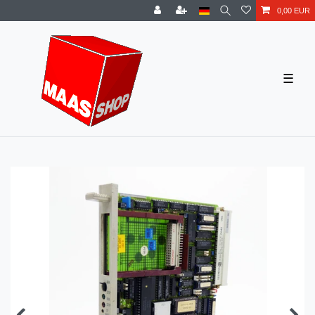
0,00 EUR
☰