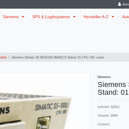
Anm
Siemens
SPS & Logiksysteme
Hersteller A-Z
Aut
dule
Siemens Simatic S5 6ES5100-8MA02 E-Stand: 01 CPU 100 -used-
Siemens
Siemens 
Stand: 0
ArtikelId:
32312
Variante:
2934
Zustand: