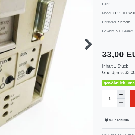
EAN:
Modell:
6ES5100-8MA
Hersteller:
Siemens
Gewicht:
500
Gramm
33,00 
Inhalt
1
Stück
Grundpreis
33,00
gewöhnlich inner
Wunschliste