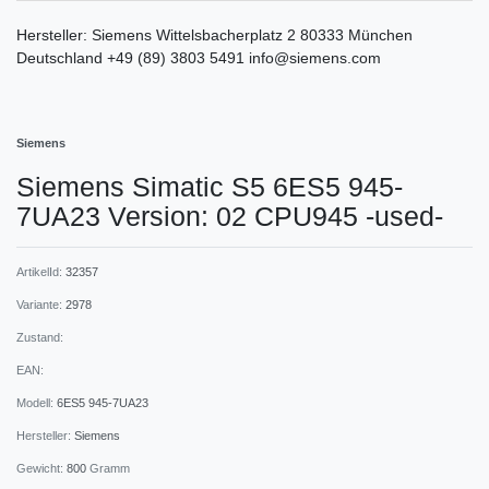
Hersteller:
Siemens
Wittelsbacherplatz
2
80333
München
Deutschland
+49 (89) 3803 5491
info@siemens.com
Siemens
Siemens Simatic S5 6ES5 945-
7UA23 Version: 02 CPU945 -used-
ArtikelId:
32357
Variante:
2978
Zustand:
EAN:
Modell:
6ES5 945-7UA23
Hersteller:
Siemens
Gewicht:
800
Gramm