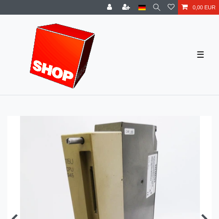
0,00 EUR
☰