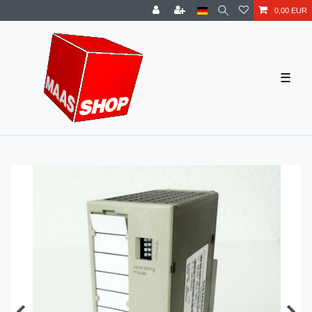
0,00 EUR
☰