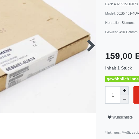
EAN:
4025515116073
Modell:
6ES5 451-4UA
Hersteller:
Siemens
Gewicht:
490
Gramm
159,00
Inhalt
1
Stück
gewöhnlich inner
Wunschliste
* inkl. ges. MwSt. zzgl.