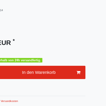
14
*
 EUR
halb von 24h versandfertig.
In den Warenkorb
Versandkosten