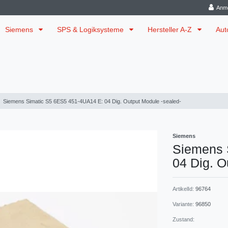
Anm
Siemens
SPS & Logiksysteme
Hersteller A-Z
Aut
Siemens Simatic S5 6ES5 451-4UA14 E: 04 Dig. Output Module -sealed-
Siemens
Siemens 
04 Dig. O
ArtikelId:
96764
Variante:
96850
Zustand: