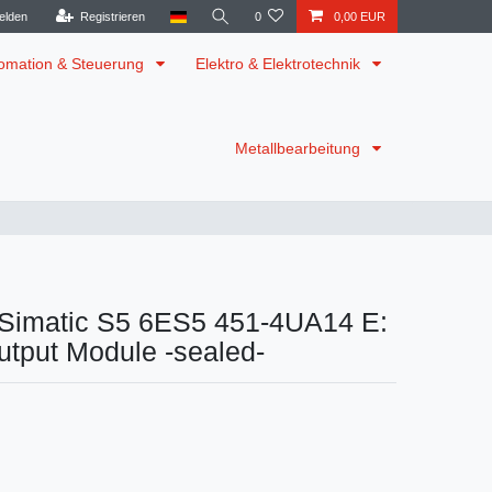
elden
Registrieren
0
0,00 EUR
omation & Steuerung
Elektro & Elektrotechnik
Metallbearbeitung
Simatic S5 6ES5 451-4UA14 E:
utput Module -sealed-