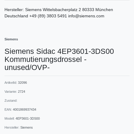
Hersteller:
Siemens
Wittelsbacherplatz
2
80333
München
Deutschland
+49 (89) 3803 5491
info@siemens.com
Siemens
Siemens Sidac 4EP3601-3DS00
Kommutierungsdrossel -
unused/OVP-
ArtikelId:
32096
Variante:
2724
Zustand:
EAN:
4001869937434
Modell:
4EP3601-3DS00
Hersteller:
Siemens