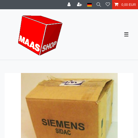
0,00 EUR
☰