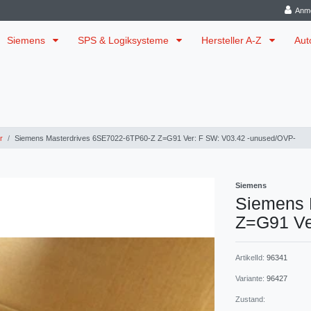
Anm
Siemens
SPS & Logiksysteme
Hersteller A-Z
Aut
r
Siemens Masterdrives 6SE7022-6TP60-Z Z=G91 Ver: F SW: V03.42 -unused/OVP-
Siemens
Siemens 
Z=G91 Ve
ArtikelId:
96341
Variante:
96427
Zustand: