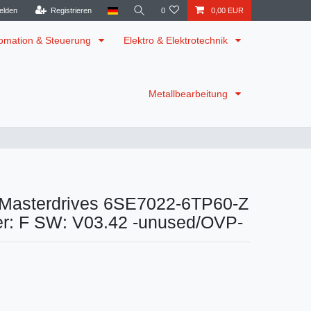
elden
Registrieren
0
0,00 EUR
omation & Steuerung
Elektro & Elektrotechnik
Metallbearbeitung
Masterdrives 6SE7022-6TP60-Z
r: F SW: V03.42 -unused/OVP-