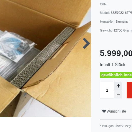
EAN:
Modell:
6SE7022-6TP
Hersteller:
Siemens
Gewicht:
12700
Gram
5.999,
Inhalt
1
Stück
gewöhnlich inner
Wunschliste
* inkl. ges. MwSt. zzgl.