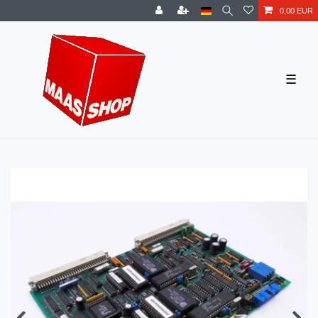
0,00 EUR
☰