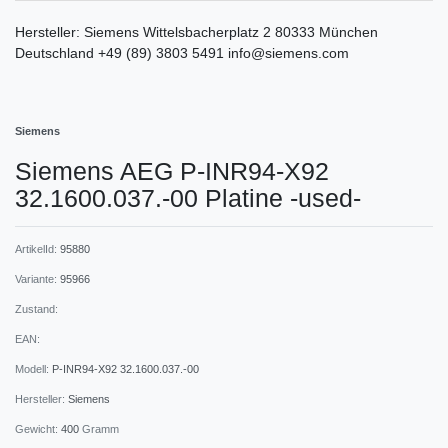
Hersteller:
Siemens
Wittelsbacherplatz
2
80333
München
Deutschland
+49 (89) 3803 5491
info@siemens.com
Siemens
Siemens AEG P-INR94-X92
32.1600.037.-00 Platine -used-
ArtikelId:
95880
Variante:
95966
Zustand:
EAN:
Modell:
P-INR94-X92 32.1600.037.-00
Hersteller:
Siemens
Gewicht:
400
Gramm