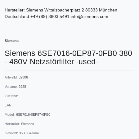
Hersteller:
Siemens
Wittelsbacherplatz
2
80333
München
Deutschland
+49 (89) 3803 5491
info@siemens.com
Siemens
Siemens 6SE7016-0EP87-0FB0 380
- 480V Netzstörfilter -used-
ArtikelId:
32306
Variante:
2928
Zustand:
EAN:
Modell:
6SE7016-0EP87-0FB0
Hersteller:
Siemens
Gewicht:
3500
Gramm