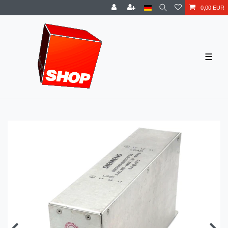
0,00 EUR
☰