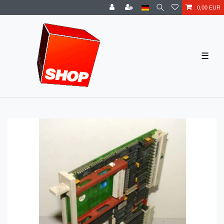
0,00 EUR
☰