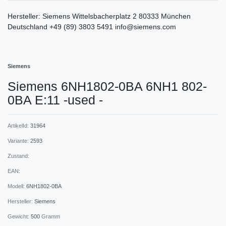
Hersteller:
Siemens
Wittelsbacherplatz
2
80333
München
Deutschland
+49 (89) 3803 5491
info@siemens.com
Siemens
Siemens 6NH1802-0BA 6NH1 802-
0BA E:11 -used -
ArtikelId:
31964
Variante:
2593
Zustand:
EAN:
Modell:
6NH1802-0BA
Hersteller:
Siemens
Gewicht:
500
Gramm