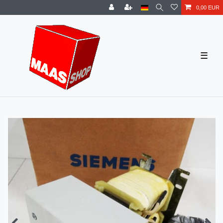
0,00 EUR
☰