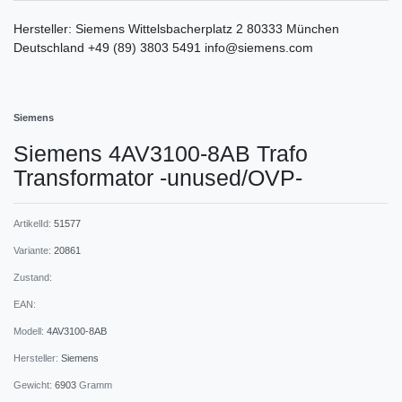
Hersteller:
Siemens
Wittelsbacherplatz
2
80333
München
Deutschland
+49 (89) 3803 5491
info@siemens.com
Siemens
Siemens 4AV3100-8AB Trafo
Transformator -unused/OVP-
ArtikelId:
51577
Variante:
20861
Zustand:
EAN:
Modell:
4AV3100-8AB
Hersteller:
Siemens
Gewicht:
6903
Gramm