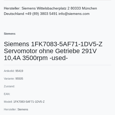
Hersteller:
Siemens
Wittelsbacherplatz
2
80333
München
Deutschland
+49 (89) 3803 5491
info@siemens.com
Siemens
Siemens 1FK7083-5AF71-1DV5-Z
Servomotor ohne Getriebe 291V
10,4A 3500rpm -used-
ArtikelId:
95419
Variante:
95505
Zustand:
EAN:
Modell:
1FK7083-5AF71-1DV5-Z
Hersteller:
Siemens