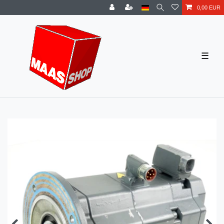
0,00 EUR
☰