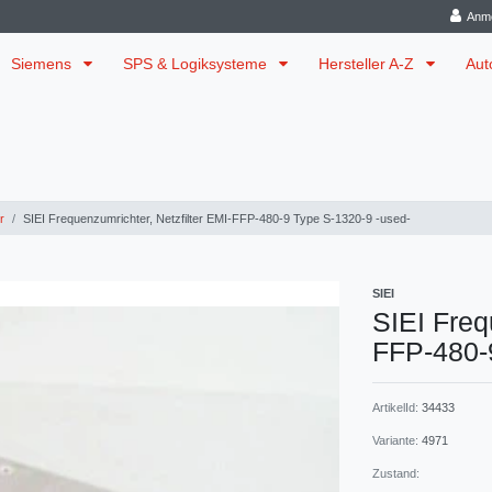
Anm
Siemens
SPS & Logiksysteme
Hersteller A-Z
Aut
r
SIEI Frequenzumrichter, Netzfilter EMI-FFP-480-9 Type S-1320-9 -used-
SIEI
SIEI Freq
FFP-480-
ArtikelId:
34433
Variante:
4971
Zustand: