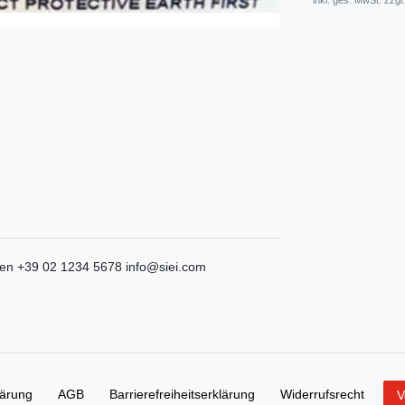
* inkl. ges. MwSt. zzgl.
ken
+39 02 1234 5678
info@siei.com
lärung
AGB
Barrierefreiheitserklärung
Widerrufs­recht
V