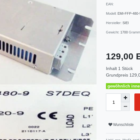
EAN:
Modell:
EMI-FFP-480-
Hersteller:
SIEI
Gewicht:
1700
Gram
129,00
Inhalt
1
Stück
Grundpreis
129,0
gewöhnlich inner
Wunschliste