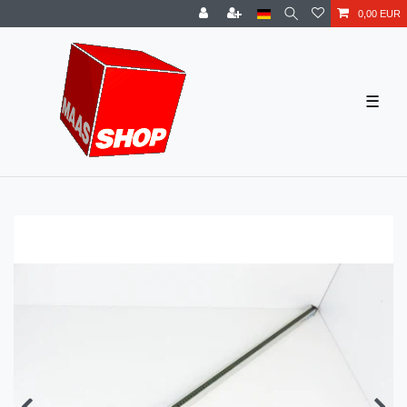
0,00 EUR
☰