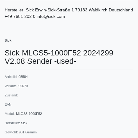
Hersteller:
Sick
Erwin-Sick-Straße
1
79183
Waldkirch
Deutschland
+49 7681 202 0
info@sick.com
Sick
Sick MLGS5-1000F52 2024299
V2.08 Sender -used-
ArtikelId:
95584
Variante:
95670
Zustand:
EAN:
Modell:
MLGS5-1000F52
Hersteller:
Sick
Gewicht:
931
Gramm